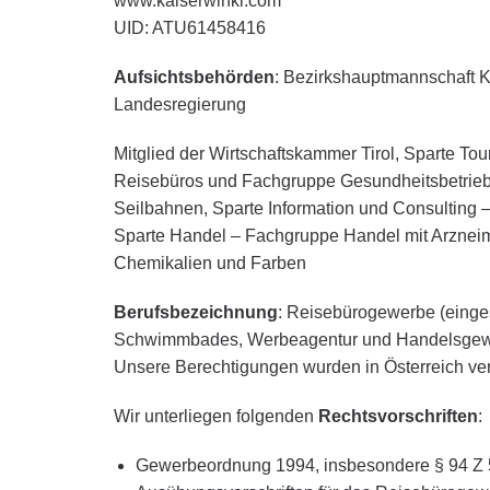
www.kaiserwinkl.com
UID: ATU61458416
Aufsichtsbehörden
: Bezirkshauptmannschaft Ki
Landesregierung
Mitglied der Wirtschaftskammer Tirol, Sparte Tou
Reisebüros und Fachgruppe Gesundheitsbetrieb
Seilbahnen, Sparte Information und Consultin
Sparte Handel – Fachgruppe Handel mit Arzneim
Chemikalien und Farben
Berufsbezeichnung
: Reisebürogewerbe (eingesc
Schwimmbades, Werbeagentur und Handelsgewe
Unsere Berechtigungen wurden in Österreich ver
Wir unterliegen folgenden
Rechtsvorschriften
:
Gewerbeordnung 1994, insbesondere § 94 Z 5