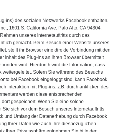
g-ins) des sozialen Netzwerks Facebook enthalten.
c., 1601 S. California Ave, Palo Alto, CA 94304,
Rahmen unseres Internetauftritts durch das
nntlich gemacht. Beim Besuch einer Website unseres
altet, stellt ihr Browser eine direkte Verbindung mit den
 Inhalt des Plug-ins an Ihren Browser übermittelt
ebunden wird. Hierdurch wird die Information, dass
 weitergeleitet. Sofern Sie während des Besuchs
konto bei Facebook eingeloggt sind, kann Facebook
 Interaktion mit Plug-ins, z.B. durch anklicken des
Kommentars werden diese entsprechenden
d dort gespeichert. Wenn Sie eine solche
Sie sich vor dem Besuch unseres Internetauftritts
eck und Umfang der Datenerhebung durch Facebook
ung Ihrer Daten wie auch Ihre diesbezüglichen
z Ihrer Privatssphäre entnehmen Sie bitte den